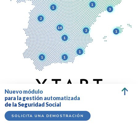
1
1
3
2
14
2
1
1
1
1
1
Nuevo módulo
para la gestión automatizada
de la Seguridad Social
SOLICITA UNA DEMOSTRACIÓN