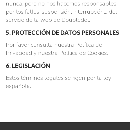
nunca, pero no nos hacemos responsables
por los fallos, suspensión, interrupción… del
servicio de la web de Doubledot.
5. PROTECCIÓN DE DATOS PERSONALES
Por favor consulta nuestra
Política de
Privacidad
y nuestra
Política de Cookies
.
6. LEGISLACIÓN
Estos términos legales se rigen por la ley
española.